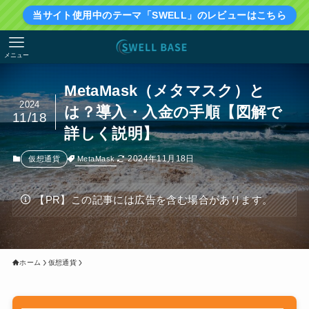
当サイト使用中のテーマ「SWELL」のレビューはこちら
メニュー
MetaMask（メタマスク）と
2024
は？導入・入金の手順【図解で
11/18
詳しく説明】
2024年11月18日
MetaMask
仮想通貨
【PR】この記事には広告を含む場合があります。
ホーム
仮想通貨