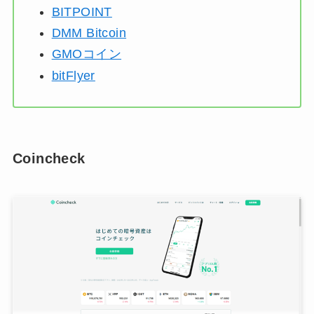
BITPOINT
DMM Bitcoin
GMOコイン
bitFlyer
Coincheck