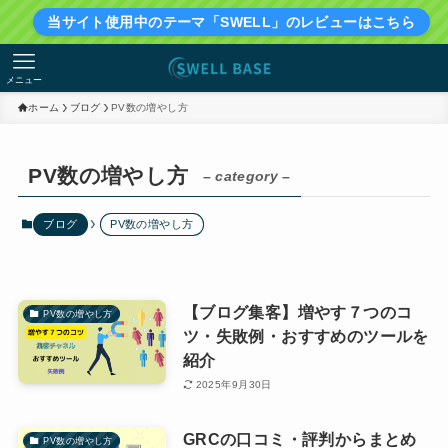
当サイト使用中のテーマ「SWELL」のレビューはこちら
メニュー
ホーム
ブログ
PV数の増やし方
PV数の増やし方
– category –
ブログ
PV数の増やし方
【ブログ集客】増やす７つのコ
PV数の増やし方
ツ・失敗例・おすすめのツールを
紹介
2025年9月30日
GRCの口コミ・評判からまとめ
PV数の増やし方