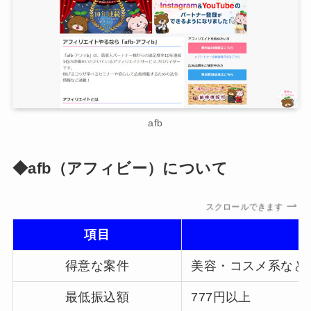
afb
◆afb
（アフィビー）
について
スクロールできます
項目
得意な案件
美容・コスメ系など
最低振込額
777円以上