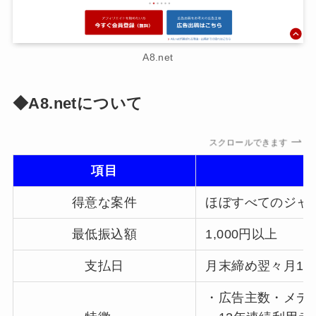
A8.net
◆A8.netについて
スクロールできます
項目
得意な案件
ほぼすべてのジャ
最低振込額
1,000円以上
支払日
月末締め翌々月15
・広告主数・メデ