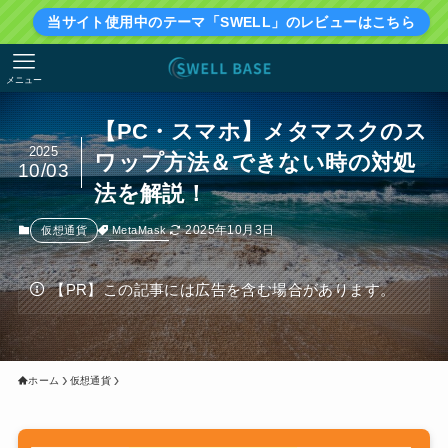
当サイト使用中のテーマ「SWELL」のレビューはこちら
メニュー
【PC・スマホ】メタマスクのス
2025
ワップ方法＆できない時の対処
10/03
法を解説！
2025年10月3日
MetaMask
仮想通貨
【PR】この記事には広告を含む場合があります。
ホーム
仮想通貨