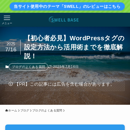
当サイト使用中のテーマ「SWELL」のレビューはこちら
メニュー
【初心者必見】WordPressタグの
2025
設定方法から活用術までを徹底解
7/16
説！
2025年7月16日
ブログのよくある質問
【PR】この記事には広告を含む場合があります。
ホーム
ブログ
ブログのよくある質問